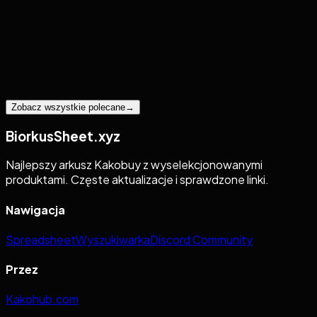
Zobacz wszystkie polecane
→
BiorkusSheet
.xyz
Najlepszy arkusz Kakobuy z wyselekcjonowanymi
produktami. Częste aktualizacje i sprawdzone linki.
Nawigacja
Spreadsheet
Wyszukiwarka
Discord Community
Przez
Kakohub.com